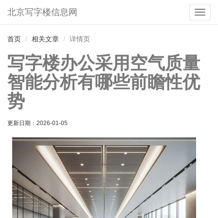
北京写字楼信息网
切
换
导
首页
相关文章
详情页
航
写字楼办公采用空气质量
智能分析有哪些前瞻性优
势
更新日期：
2026-01-05