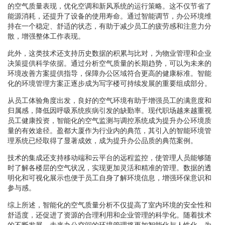
的空气质量表现，优化空调和新风系统的运行策略。这不仅节省了
能源消耗，还提升了设备的使用寿命。通过智能调节，办公环境维
持在一个稳定、舒适的状态，有助于减少员工的疲劳感和注意力分
散，增强整体工作表现。
此外，这类技术还支持历史数据的积累与比对，为物业管理和企业
决策提供科学依据。通过分析空气质量的长期趋势，可以为未来的
环境改善方案提供指导，保障办公区域符合更高的健康标准。智能
化的环境管理方案正逐步成为写字楼可持续发展的重要组成部分。
从员工体验角度出发，良好的空气环境有助于增强员工的满意度和
归属感，降低因呼吸系统疾病引发的缺勤率。现代职场越来越重视
员工健康投资，智能化的空气监测与调控系统成为提升办公环境质
量的有效途径。盈都大厦作为行业内的典范，其引入的智能环境管
理系统已经取得了显著成效，成为提升办公品质的典范案例。
技术的集成还支持移动端和云平台的远程监控，使管理人员能够随
时了解各楼层的空气状况，实现更加灵活和精准的管理。数据的透
明化和可视化展示也便于员工自身了解环境信息，增强环保意识和
参与感。
综上所述，智能化的空气质量分析不仅提高了室内环境的安全性和
舒适度，还促进了资源的合理利用和企业管理的科学化。随着技术
的不断发展，未来办公空间的环境管理将更加智能化与人性化，为